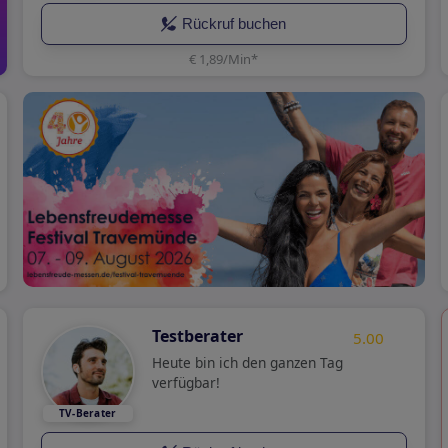
daher sporadisch erreichbar
Rückruf buchen
Erreichbar Mo-Fr. v. 10.00-15.
€ 1,89/Min
*
Testberater
5.00
Heute bin ich den ganzen Tag
verfügbar!