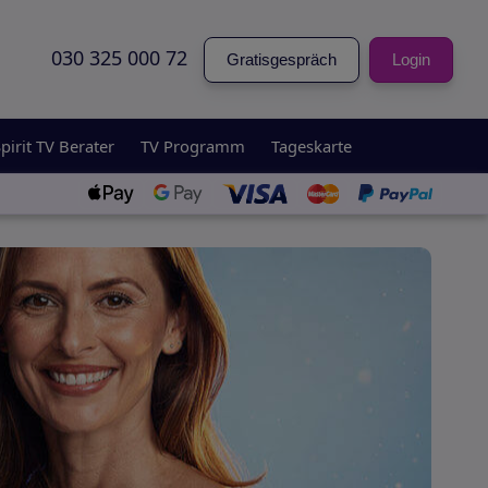
030 325 000 72
Gratisgespräch
Login
pirit TV Berater
TV Programm
Tageskarte