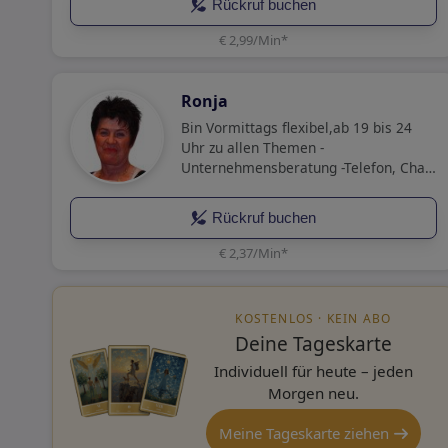
Rückruf buchen
€ 2,99/Min
*
Ronja
Bin Vormittags flexibel,ab 19 bis 24
Uhr zu allen Themen -
Unternehmensberatung -Telefon, Chat,
E-Mail (Live-Chat) emphatisch und
treffsicher verfügbar.Kein Thema ist
Rückruf buchen
mir fremd!
€ 2,37/Min
*
KOSTENLOS · KEIN ABO
Deine Tageskarte
Individuell für heute – jeden
Morgen neu.
Meine Tageskarte ziehen