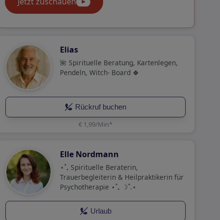
Jetzt zuschauen
Elias
🌺 Spirituelle Beratung, Kartenlegen,
Pendeln, Witch- Board 🍀
Rückruf buchen
€ 1,99/Min
*
Elle Nordmann
⋆˚₊ Spirituelle Beraterin,
Trauerbegleiterin & Heilpraktikerin für
Psychotherapie ⋆˚₊ ☽˚.⋆
Urlaub