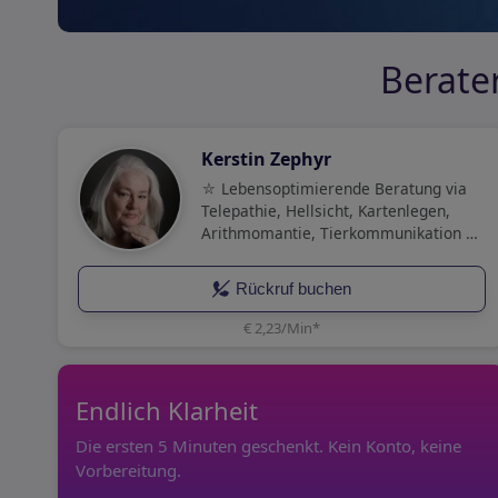
Berater
Kerstin Zephyr
⛥ Lebensoptimierende Beratung via
Telepathie, Hellsicht, Kartenlegen,
Arithmomantie, Tierkommunikation &
Traumdeutung. Zügig- tiefgründig-
erfahren. ⛥Täglich erreichbar mit
Rückruf buchen
Pausen.⛥
€ 2,23/Min
*
Endlich Klarheit
Die ersten 5 Minuten geschenkt. Kein Konto, keine
Vorbereitung.