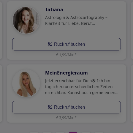
Tatiana
Astrologin & Astrocartography –
Klarheit für Liebe, Beruf…
Rückruf buchen
€ 1,99/Min
*
MeinEnergieraum
Jetzt erreichbar für Dich🌟 Ich bin
täglich zu unterschiedlichen Zeiten
erreichbar. Kannst auch gerne einen
Rückruf anfordern Ich melde mich so
schnell wie möglich bei dir.
Rückruf buchen
€ 3,99/Min
*