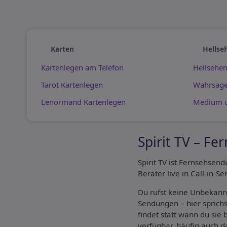
Karten
Hellse
Kartenlegen am Telefon
Hellsehe
Tarot Kartenlegen
Wahrsage
Lenormand Kartenlegen
Medium u
Spirit TV – F
Spirit TV ist Fernsehsen
Berater live in Call-in-S
Du rufst keine Unbekannt
Sendungen – hier sprichs
findet statt wann du sie 
verfügbar, häufig auch d