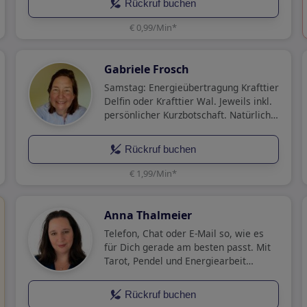
Rückruf buchen
€ 0,99/Min
*
Gabriele Frosch
Samstag: Energieübertragung Krafttier
Delfin oder Krafttier Wal. Jeweils inkl.
persönlicher Kurzbotschaft. Natürlich
ist auch allg. Beratung – auf Wunsch
m. Energieübertragung möglich
Rückruf buchen
€ 1,99/Min
*
Anna Thalmeier
Telefon, Chat oder E-Mail so, wie es
für Dich gerade am besten passt. Mit
Tarot, Pendel und Energiearbeit
begleite ich Dich bei Fragen zu Liebe,
Beruf und wichtigen Entscheidungen.
Rückruf buchen