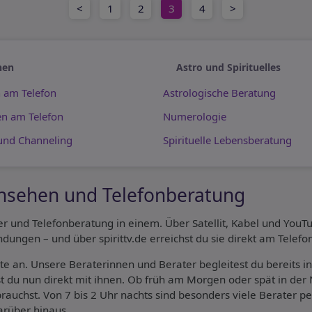
<
1
2
3
4
>
hen
Astro und Spirituelles
n am Telefon
Astrologische Beratung
n am Telefon
Numerologie
nd Channeling
Spirituelle Lebensberatung
ernsehen und Telefonberatung
der und Telefonberatung in einem. Über Satellit, Kabel und YouT
endungen – und über spirittv.de erreichst du sie direkt am Telefon
e an. Unsere Beraterinnen und Berater begleitest du bereits in
t du nun direkt mit ihnen. Ob früh am Morgen oder spät in der
brauchst. Von 7 bis 2 Uhr nachts sind besonders viele Berater p
arüber hinaus.