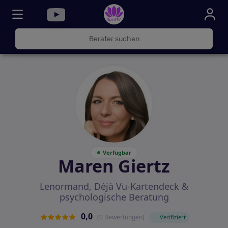
030
325
000
72
Verfügbar
Maren Giertz
Lenormand, Déjà Vu-Kartendeck &
psychologische Beratung
0,0
(0 Bewertungen)
Verifiziert