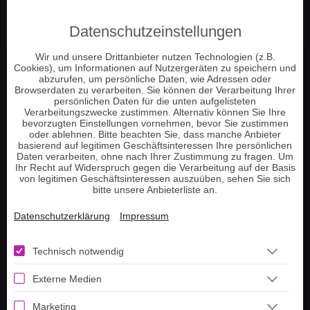
Engelkontakt
Datenschutzeinstellungen
Jenseitskontakt
Schamanische Beratung
Wir und unsere Drittanbieter nutzen Technologien (z.B.
Cookies), um Informationen auf Nutzergeräten zu speichern und
Numerologie
abzurufen, um persönliche Daten, wie Adressen oder
Browserdaten zu verarbeiten. Sie können der Verarbeitung Ihrer
Tierkommunikation
persönlichen Daten für die unten aufgelisteten
Verarbeitungszwecke zustimmen. Alternativ können Sie Ihre
Energie und Chakrenarbeit
bevorzugten Einstellungen vornehmen, bevor Sie zustimmen
Pendeln und Tensoren
oder ablehnen. Bitte beachten Sie, dass manche Anbieter
basierend auf legitimen Geschäftsinteressen Ihre persönlichen
Hellsehen am Telefon
Daten verarbeiten, ohne nach Ihrer Zustimmung zu fragen. Um
Ihr Recht auf Widerspruch gegen die Verarbeitung auf der Basis
Tarot Kartenlegen
von legitimen Geschäftsinteressen auszuüben, sehen Sie sich
bitte unsere Anbieterliste an.
Lenormand Kartenlegen
Datenschutzerklärung
Impressum
Information
Technisch notwendig
Telefonnummer aufladen
Externe Medien
Guthaben prüfen
Tarot Tageskarte ziehen
Marketing