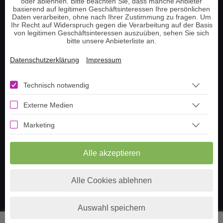
oder ablehnen. Bitte beachten Sie, dass manche Anbieter
basierend auf legitimen Geschäftsinteressen Ihre persönlichen
Information
Daten verarbeiten, ohne nach Ihrer Zustimmung zu fragen. Um
Ihr Recht auf Widerspruch gegen die Verarbeitung auf der Basis
von legitimen Geschäftsinteressen auszuüben, sehen Sie sich
bitte unsere Anbieterliste an.
Telefonnummer aufladen
Guthaben prüfen
Datenschutzerklärung
Impressum
Tarot Tageskarte ziehen
Lenormand Tageskarte
Technisch notwendig
Livestream
Externe Medien
Häufige Fragen
Marketing
Über uns
Berater werden
Alle akzeptieren
Impressum
Datenschutz
Alle Cookies ablehnen
AGB
Auswahl speichern