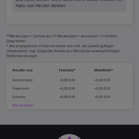
Hans von Herzen danken
**Beratungen = Summe aus TV-Beratungen + anonymen 1:1-Hotline-
Gesprächen.
* Alle angegebenen Preise verstehen sich inkl. der jeweils gültigen
Umsatzsteuer zzgl. folgender Kosten pro Minute bei kostenpflichtigen
Telefonberatungen.
Anrufer aus
Festnetz*
Mobilfunk*
Deutschland
+0,00 EUR
+0,00 EUR
Österreich
+0,00 EUR
+0,20 EUR
Schweiz
+0,00 EUR
+0,50 EUR
Alle anzeigen