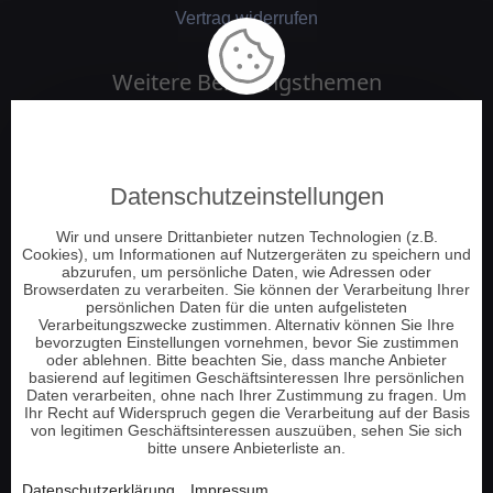
Vertrag widerrufen
Weitere Beratungsthemen
Medium und Channeling
Engelkontakt
Datenschutzeinstellungen
Jenseitskontakt
Schamanische Beratung
Wir und unsere Drittanbieter nutzen Technologien (z.B.
Cookies), um Informationen auf Nutzergeräten zu speichern und
Numerologie
abzurufen, um persönliche Daten, wie Adressen oder
Tierkommunikation
Browserdaten zu verarbeiten. Sie können der Verarbeitung Ihrer
persönlichen Daten für die unten aufgelisteten
Energie und Chakrenarbeit
Verarbeitungszwecke zustimmen. Alternativ können Sie Ihre
bevorzugten Einstellungen vornehmen, bevor Sie zustimmen
Pendeln und Tensoren
oder ablehnen. Bitte beachten Sie, dass manche Anbieter
basierend auf legitimen Geschäftsinteressen Ihre persönlichen
Hellsehen am Telefon
Daten verarbeiten, ohne nach Ihrer Zustimmung zu fragen. Um
Tarot Kartenlegen
Ihr Recht auf Widerspruch gegen die Verarbeitung auf der Basis
von legitimen Geschäftsinteressen auszuüben, sehen Sie sich
Lenormand Kartenlegen
bitte unsere Anbieterliste an.
Datenschutzerklärung
Impressum