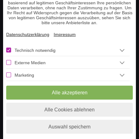
basierend auf legitimen Geschäftsinteressen Ihre persönlichen
Hellsehen am Telefon
Daten verarbeiten, ohne nach Ihrer Zustimmung zu fragen. Um
Tarot Kartenlegen
Ihr Recht auf Widerspruch gegen die Verarbeitung auf der Basis
von legitimen Geschäftsinteressen auszuüben, sehen Sie sich
Lenormand Kartenlegen
bitte unsere Anbieterliste an.
Datenschutzerklärung
Impressum
Information
Technisch notwendig
Telefonnummer aufladen
Externe Medien
Guthaben prüfen
Tarot Tageskarte ziehen
Marketing
Lenormand Tageskarte
Livestream
Alle akzeptieren
Häufige Fragen
Über uns
Alle Cookies ablehnen
Berater werden
Impressum
Auswahl speichern
Datenschutz