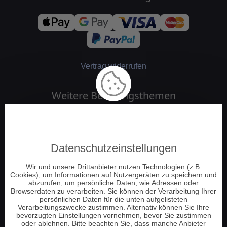
Vertrag widerrufen
Weitere Beratungsthemen
Medium und Channeling
Engelkontakt
Datenschutzeinstellungen
Jenseitskontakt
Schamanische Beratung
Wir und unsere Drittanbieter nutzen Technologien (z.B.
Cookies), um Informationen auf Nutzergeräten zu speichern und
Numerologie
abzurufen, um persönliche Daten, wie Adressen oder
Tierkommunikation
Browserdaten zu verarbeiten. Sie können der Verarbeitung Ihrer
persönlichen Daten für die unten aufgelisteten
Energie und Chakrenarbeit
Verarbeitungszwecke zustimmen. Alternativ können Sie Ihre
bevorzugten Einstellungen vornehmen, bevor Sie zustimmen
Pendeln und Tensoren
oder ablehnen. Bitte beachten Sie, dass manche Anbieter