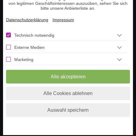
von legitimen Geschäftsinteressen auszuüben, sehen Sie sich
Lenormand Kartenlegen
bitte unsere Anbieterliste an.
Datenschutzerklärung
Impressum
Information
Technisch notwendig
Telefonnummer aufladen
Externe Medien
Guthaben prüfen
Tarot Tageskarte ziehen
Marketing
Lenormand Tageskarte
Livestream
Alle akzeptieren
Häufige Fragen
Über uns
Alle Cookies ablehnen
Berater werden
Impressum
Auswahl speichern
Datenschutz
AGB