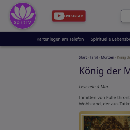
LIVESTREAM
Kartenlegen am Telefon
Spirituelle Lebensb
Start
›
Tarot
›
Münzen
› König 
König der 
Lesezeit: 4 Min.
Inmitten von Fülle thront
Wohlstand, der aus Tatkr