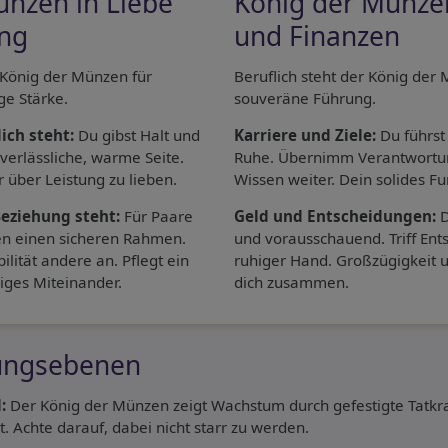
ünzen in Liebe
König der Münzen
ng
und Finanzen
r König der Münzen für
Beruflich steht der König der 
ge Stärke.
souveräne Führung.
ich steht:
Du gibst Halt und
Karriere und Ziele:
Du führst
 verlässliche, warme Seite.
Ruhe. Übernimm Verantwortun
r über Leistung zu lieben.
Wissen weiter. Dein solides F
Beziehung steht:
Für Paare
Geld und Entscheidungen:
D
en einen sicheren Rahmen.
und vorausschauend. Triff En
ilität andere an. Pflegt ein
ruhiger Hand. Großzügigkeit 
giges Miteinander.
dich zusammen.
ungsebenen
:
Der König der Münzen zeigt Wachstum durch gefestigte Tatkraf
. Achte darauf, dabei nicht starr zu werden.