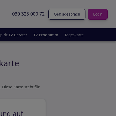
030 325 000 72
Gratisgespräch
Login
pirit TV Berater
TV Programm
Tageskarte
karte
. Diese Karte steht für
ung auf