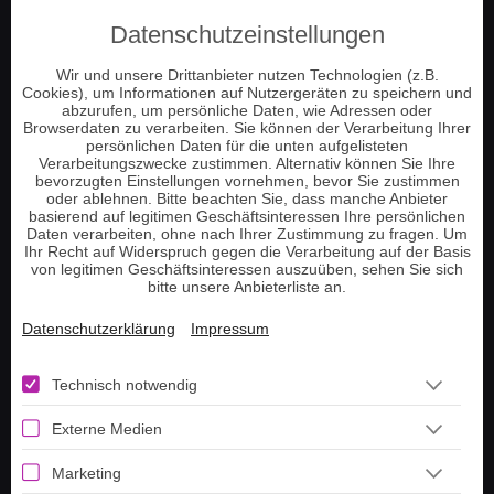
Engelkontakt
Datenschutzeinstellungen
Jenseitskontakt
Schamanische Beratung
Wir und unsere Drittanbieter nutzen Technologien (z.B.
Cookies), um Informationen auf Nutzergeräten zu speichern und
Numerologie
abzurufen, um persönliche Daten, wie Adressen oder
Tierkommunikation
Browserdaten zu verarbeiten. Sie können der Verarbeitung Ihrer
persönlichen Daten für die unten aufgelisteten
Energie und Chakrenarbeit
Verarbeitungszwecke zustimmen. Alternativ können Sie Ihre
bevorzugten Einstellungen vornehmen, bevor Sie zustimmen
Pendeln und Tensoren
oder ablehnen. Bitte beachten Sie, dass manche Anbieter
basierend auf legitimen Geschäftsinteressen Ihre persönlichen
Hellsehen am Telefon
Daten verarbeiten, ohne nach Ihrer Zustimmung zu fragen. Um
Tarot Kartenlegen
Ihr Recht auf Widerspruch gegen die Verarbeitung auf der Basis
von legitimen Geschäftsinteressen auszuüben, sehen Sie sich
Lenormand Kartenlegen
bitte unsere Anbieterliste an.
Datenschutzerklärung
Impressum
Information
Technisch notwendig
Telefonnummer aufladen
Externe Medien
Guthaben prüfen
Tarot Tageskarte ziehen
Marketing