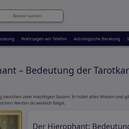
eratung
Wahrsagen am Telefon
Astrologische Beratung
S
ant – Bedeutung der Tarotkar
ig zwischen zwei mächtigen Säulen. Er hütet altes Wissen und gi
elchen Werten du wirklich folgst.
Der Hierophant: Bedeutung