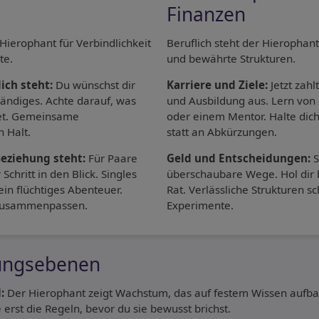
Finanzen
 Hierophant für Verbindlichkeit
Beruflich steht der Hierophant
te.
und bewährte Strukturen.
ich steht:
Du wünschst dir
Karriere und Ziele:
Jetzt zahl
ändiges. Achte darauf, was
und Ausbildung aus. Lern von
det. Gemeinsame
oder einem Mentor. Halte dic
 Halt.
statt an Abkürzungen.
Beziehung steht:
Für Paare
Geld und Entscheidungen:
S
 Schritt in den Blick. Singles
überschaubare Wege. Hol dir 
ein flüchtiges Abenteuer.
Rat. Verlässliche Strukturen s
 zusammenpassen.
Experimente.
ungsebenen
:
Der Hierophant zeigt Wachstum, das auf festem Wissen aufba
 erst die Regeln, bevor du sie bewusst brichst.