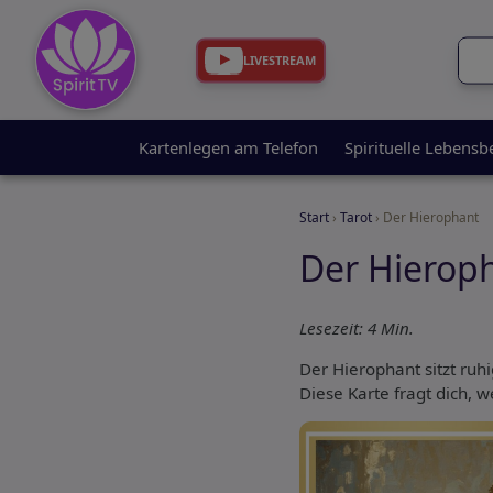
LIVESTREAM
Kartenlegen am Telefon
Spirituelle Lebensb
Start
›
Tarot
› Der Hierophant
Der Hieroph
Lesezeit: 4 Min.
Der Hierophant sitzt ruh
Diese Karte fragt dich, w