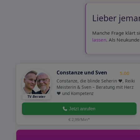
Lieber jema
Manche Frage klärt s
lassen
. Als Neukunde
Constanze und Sven
5.00
Constanze, die blinde Seherin ❤️, Reiki
Meisterin & Sven – Beratung mit Herz
❤️ und Kompetenz
Jetzt anrufen
€ 2,99/Min
*