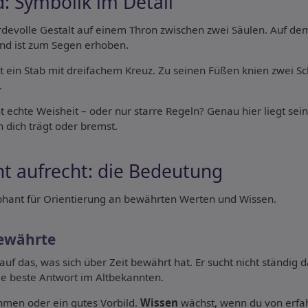
d: Symbolik im Detail
rdevolle Gestalt auf einem Thron zwischen zwei Säulen. Auf dem
and ist zum Segen erhoben.
 ein Stab mit dreifachem Kreuz. Zu seinen Füßen knien zwei Sch
.
t echte Weisheit – oder nur starre Regeln? Genau hier liegt sei
n dich trägt oder bremst.
t aufrecht: die Bedeutung
ophant für Orientierung an bewährten Werten und Wissen.
Bewährte
auf das, was sich über Zeit bewährt hat. Er sucht nicht ständi
ie beste Antwort im Altbekannten.
hmen oder ein gutes Vorbild.
Wissen
wächst, wenn du von erfa