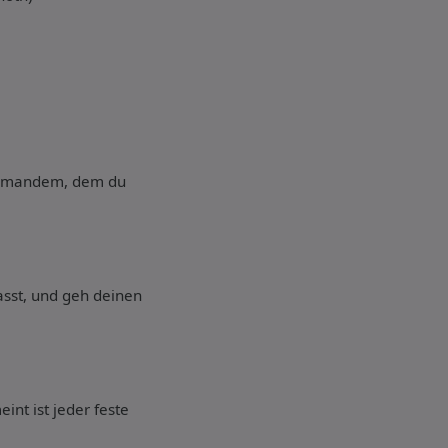
i jemandem, dem du
asst, und geh deinen
int ist jeder feste