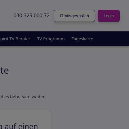
030 325 000 72
Gratisgespräch
Login
pirit TV Berater
TV Programm
Tageskarte
te
bt es behutsam weiter.
 auf einen