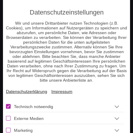
Engelkontakt
Datenschutzeinstellungen
Jenseitskontakt
Schamanische Beratung
Wir und unsere Drittanbieter nutzen Technologien (z.B.
Cookies), um Informationen auf Nutzergeräten zu speichern und
Numerologie
abzurufen, um persönliche Daten, wie Adressen oder
Tierkommunikation
Browserdaten zu verarbeiten. Sie können der Verarbeitung Ihrer
persönlichen Daten für die unten aufgelisteten
Energie und Chakrenarbeit
Verarbeitungszwecke zustimmen. Alternativ können Sie Ihre
bevorzugten Einstellungen vornehmen, bevor Sie zustimmen
Pendeln und Tensoren
oder ablehnen. Bitte beachten Sie, dass manche Anbieter
basierend auf legitimen Geschäftsinteressen Ihre persönlichen
Hellsehen am Telefon
Daten verarbeiten, ohne nach Ihrer Zustimmung zu fragen. Um
Tarot Kartenlegen
Ihr Recht auf Widerspruch gegen die Verarbeitung auf der Basis
von legitimen Geschäftsinteressen auszuüben, sehen Sie sich
Lenormand Kartenlegen
bitte unsere Anbieterliste an.
Datenschutzerklärung
Impressum
Information
Technisch notwendig
Telefonnummer aufladen
Externe Medien
Guthaben prüfen
Tarot Tageskarte ziehen
Marketing