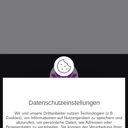
Spirit TV – Fernsehen
Datenschutzeinstellungen
und Telefonberatung
Wir und unsere Drittanbieter nutzen Technologien (z.B.
Cookies), um Informationen auf Nutzergeräten zu speichern und
abzurufen, um persönliche Daten, wie Adressen oder
Folge uns
Browserdaten zu verarbeiten. Sie können der Verarbeitung Ihrer