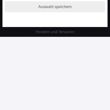
Schamanische Beratung
Auswahl speichern
Numerologie
Tierkommunikation
Energie und Chakrenarbeit
Pendeln und Tensoren
Hellsehen am Telefon
Tarot Kartenlegen
Lenormand Kartenlegen
Information
Telefonnummer aufladen
Guthaben prüfen
Tarot Tageskarte ziehen
Lenormand Tageskarte
Livestream