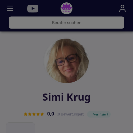
030
325
000
72
Simi Krug
0,0
(0 Bewertungen)
Verifiziert