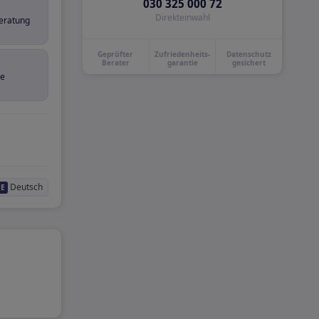
030 325 000 72
Direkteinwahl
eratung
Geprüfter
Zufriedenheits-
Datenschutz
Berater
garantie
gesichert
e
Deutsch
DE