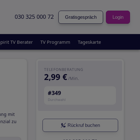
030 325 000 72
Gratisgespräch
Login
pirit TV Berater
TV Programm
Tageskarte
TELEFONBERATUNG
2,99 €
/Min.
#349
Durchwahl
ung mit
nzial zu
Rückruf buchen