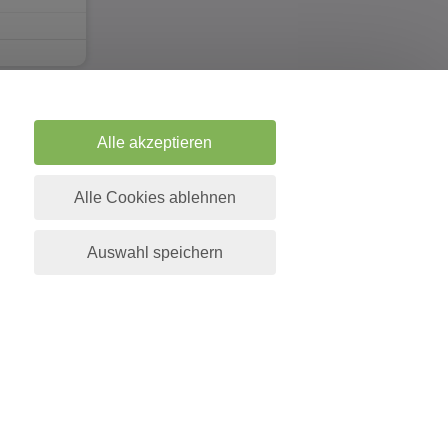
Alle akzeptieren
eratungsthemen
Information
Alle Cookies ablehnen
 Channeling
Telefonnummer aufladen
kt
Guthaben prüfen
Auswahl speichern
takt
Tarot Tageskarte ziehen
he Beratung
Lenormand Tageskarte
ie
Livestream
ikation
Häufige Fragen
d Chakrenarbeit
Über uns
d Tensoren
Berater werden
am Telefon
Impressum