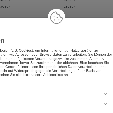
0,00 EUR
+0,50 EUR
en
Weitere B
logien (z.B. Cookies), um Informationen auf Nutzergeräten zu
Medium und
aten, wie Adressen oder Browserdaten zu verarbeiten. Sie können der
die unten aufgelisteten Verarbeitungszwecke zustimmen. Alternativ
Engelkonta
 vornehmen, bevor Sie zustimmen oder ablehnen. Bitte beachten Sie,
men Geschäftsinteressen Ihre persönlichen Daten verarbeiten, ohne
Jenseitskon
echt auf Widerspruch gegen die Verarbeitung auf der Basis von
Schamanisc
hen Sie sich bitte unsere Anbieterliste an.
Numerolog
Tierkommun
Energie un
Pendeln un
Hellsehen 