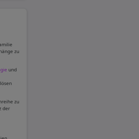
amilie
nhänge zu
ogie
und
 lösen
nreihe zu
z der
ien,