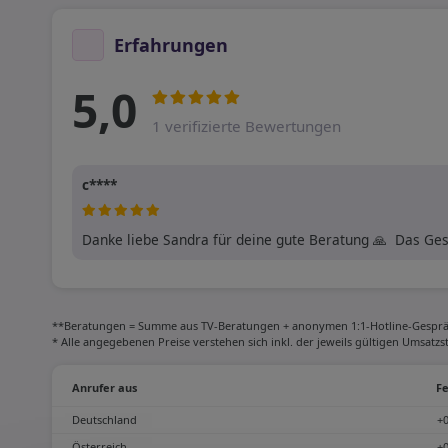
Erfahrungen
5,0
1 verifizierte Bewertungen
c****
Danke liebe Sandra für deine gute Beratung 🙏  Das Ges
**Beratungen = Summe aus TV-Beratungen + anonymen 1:1-Hotline-Gesprä
* Alle angegebenen Preise verstehen sich inkl. der jeweils gültigen Umsatz
Anrufer aus
Fe
Deutschland
+
Österreich
+