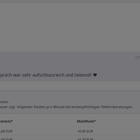
17
präch war sehr aufschlussreich und liebevoll ❤ 
chen.
steuer zzgl. folgender Kosten pro Minute bei kostenpflichtigen Telefonberatungen.
stnetz*
Mobilfunk*
0,00 EUR
+0,00 EUR
0,00 EUR
+0,20 EUR