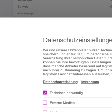
Schweiz
+
Alle anzeigen
Datenschutzeinstellung
Folge uns
Wir und unsere Drittanbieter nutzen Techno
speichern und abzurufen, um persönliche D
Verarbeitung Ihrer persönlichen Daten für 
können Sie Ihre bevorzugten Einstellungen
dass manche Anbieter basierend auf legiti
Sichere Zahlung
nach Ihrer Zustimmung zu fragen. Um Ihr R
Spirit TV – Fernsehen
legitimen Geschäftsinteressen auszuüben, se
und Telefonberatung
Datenschutzerklärung
Impressum
Vertrag widerrufen
Technisch notwendig
Externe Medien