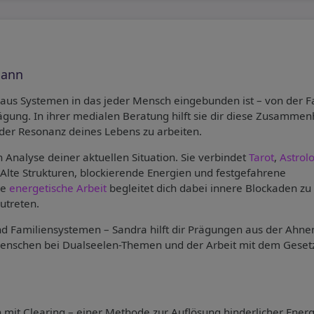
mann
aus Systemen in das jeder Mensch eingebunden ist – von der F
rägung. In ihrer medialen Beratung hilft sie dir diese Zusamme
der Resonanz deines Lebens zu arbeiten.
 Analyse deiner aktuellen Situation. Sie verbindet
Tarot
,
Astrol
Alte Strukturen, blockierende Energien und festgefahrene
re
energetische Arbeit
begleitet dich dabei innere Blockaden zu
utreten.
d Familiensystemen – Sandra hilft dir Prägungen aus der Ahne
Menschen bei Dualseelen-Themen und der Arbeit mit dem Geset
mit Clearing – einer Methode zur Auflösung hinderlicher Energ