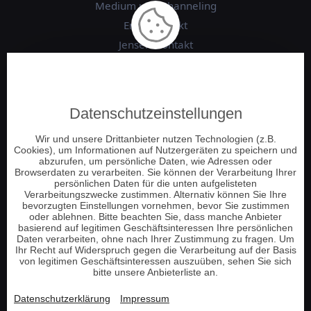
Medium und Channeling
Engelkontakt
Jenseitskontakt
Schamanische Beratung
Numerologie
Tierkommunikation
Datenschutzeinstellungen
Energie und Chakrenarbeit
Wir und unsere Drittanbieter nutzen Technologien (z.B.
Pendeln und Tensoren
Cookies), um Informationen auf Nutzergeräten zu speichern und
Hellsehen am Telefon
abzurufen, um persönliche Daten, wie Adressen oder
Browserdaten zu verarbeiten. Sie können der Verarbeitung Ihrer
Tarot Kartenlegen
persönlichen Daten für die unten aufgelisteten
Verarbeitungszwecke zustimmen. Alternativ können Sie Ihre
Lenormand Kartenlegen
bevorzugten Einstellungen vornehmen, bevor Sie zustimmen
oder ablehnen. Bitte beachten Sie, dass manche Anbieter
basierend auf legitimen Geschäftsinteressen Ihre persönlichen
Information
Daten verarbeiten, ohne nach Ihrer Zustimmung zu fragen. Um
Ihr Recht auf Widerspruch gegen die Verarbeitung auf der Basis
von legitimen Geschäftsinteressen auszuüben, sehen Sie sich
bitte unsere Anbieterliste an.
Telefonnummer aufladen
Guthaben prüfen
Datenschutzerklärung
Impressum