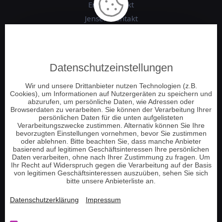
Engelkontakt
Jenseitskontakt
Schamanische Beratung
Numerologie
Tierkommunikation
Datenschutzeinstellungen
Energie und Chakrenarbeit
Wir und unsere Drittanbieter nutzen Technologien (z.B.
Pendeln und Tensoren
Cookies), um Informationen auf Nutzergeräten zu speichern und
Hellsehen am Telefon
abzurufen, um persönliche Daten, wie Adressen oder
Browserdaten zu verarbeiten. Sie können der Verarbeitung Ihrer
Tarot Kartenlegen
persönlichen Daten für die unten aufgelisteten
Verarbeitungszwecke zustimmen. Alternativ können Sie Ihre
Lenormand Kartenlegen
bevorzugten Einstellungen vornehmen, bevor Sie zustimmen
oder ablehnen. Bitte beachten Sie, dass manche Anbieter
basierend auf legitimen Geschäftsinteressen Ihre persönlichen
Information
Daten verarbeiten, ohne nach Ihrer Zustimmung zu fragen. Um
Ihr Recht auf Widerspruch gegen die Verarbeitung auf der Basis
von legitimen Geschäftsinteressen auszuüben, sehen Sie sich
bitte unsere Anbieterliste an.
Telefonnummer aufladen
Guthaben prüfen
Datenschutzerklärung
Impressum
Tarot Tageskarte ziehen