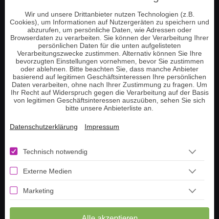
Energie und Chakrenarbeit
Wir und unsere Drittanbieter nutzen Technologien (z.B.
Pendeln und Tensoren
Cookies), um Informationen auf Nutzergeräten zu speichern und
Hellsehen am Telefon
abzurufen, um persönliche Daten, wie Adressen oder
Browserdaten zu verarbeiten. Sie können der Verarbeitung Ihrer
Tarot Kartenlegen
persönlichen Daten für die unten aufgelisteten
Verarbeitungszwecke zustimmen. Alternativ können Sie Ihre
Lenormand Kartenlegen
bevorzugten Einstellungen vornehmen, bevor Sie zustimmen
oder ablehnen. Bitte beachten Sie, dass manche Anbieter
basierend auf legitimen Geschäftsinteressen Ihre persönlichen
Information
Daten verarbeiten, ohne nach Ihrer Zustimmung zu fragen. Um
Ihr Recht auf Widerspruch gegen die Verarbeitung auf der Basis
von legitimen Geschäftsinteressen auszuüben, sehen Sie sich
bitte unsere Anbieterliste an.
Telefonnummer aufladen
Guthaben prüfen
Datenschutzerklärung
Impressum
Tarot Tageskarte ziehen
Lenormand Tageskarte
Technisch notwendig
Livestream
Externe Medien
Häufige Fragen
Marketing
Über uns
Berater werden
Alle akzeptieren