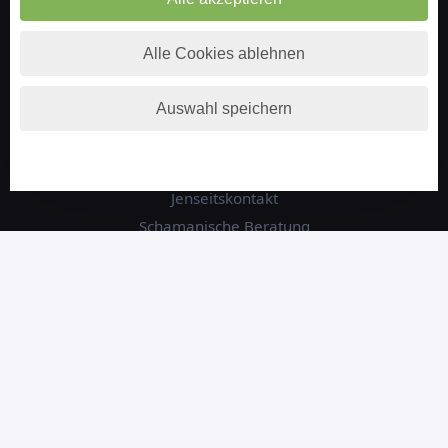
Vertrag widerrufen
Alle Cookies ablehnen
Weitere Beratungsthemen
Auswahl speichern
Medium und Channeling
Engelkontakt
Jenseitskontakt
Schamanische Beratung
Numerologie
Tierkommunikation
Energie und Chakrenarbeit
Pendeln und Tensoren
Hellsehen am Telefon
Tarot Kartenlegen
Lenormand Kartenlegen